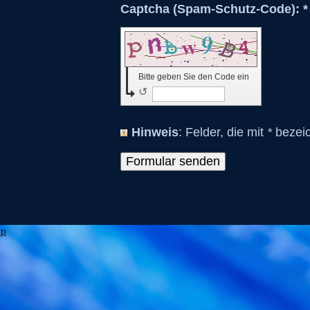
Captcha (Spam-Schutz-Code): *
Bitte geben Sie den Code ein
↺
Hinweis
: Felder, die mit
*
bezeich
ap